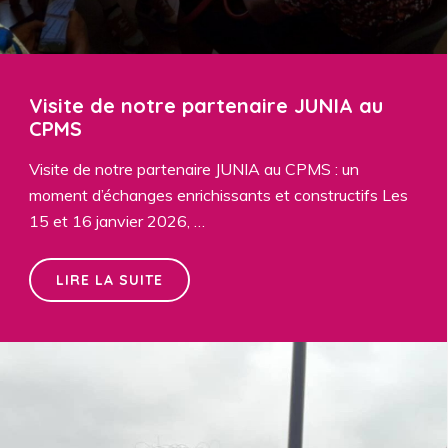
Visite de notre partenaire JUNIA au
CPMS
Visite de notre partenaire JUNIA au CPMS : un
moment d’échanges enrichissants et constructifs Les
15 et 16 janvier 2026, …
LIRE LA SUITE